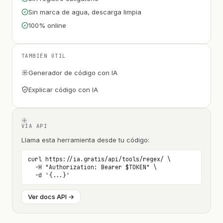
Sin marca de agua, descarga limpia
100% online
TAMBIÉN ÚTIL
Generador de código con IA
Explicar código con IA
VÍA API
Llama esta herramienta desde tu código:
curl https://ia.gratis/api/tools/regex/ \

  -H "Authorization: Bearer $TOKEN" \

  -d '{...}'
Ver docs API →