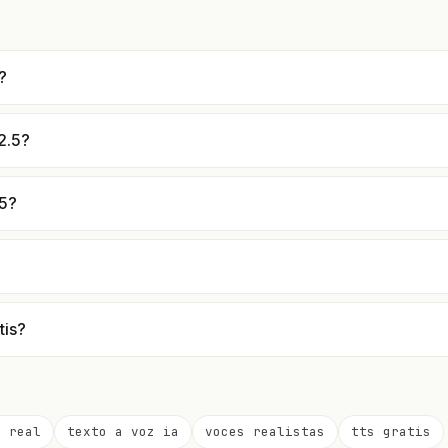
?
2.5?
.5?
tis?
o real
texto a voz ia
voces realistas
tts gratis