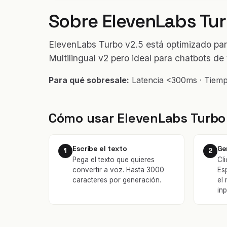
Sobre ElevenLabs Tur
ElevenLabs Turbo v2.5 está optimizado par
Multilingual v2 pero ideal para chatbots de
Para qué sobresale:
Latencia <300ms · Tiempo
Cómo usar ElevenLabs Turbo
Escribe el texto
Ge
1
2
Pega el texto que quieres
Cli
convertir a voz. Hasta 3000
Es
caracteres por generación.
el
inp