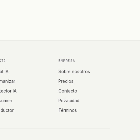
XTO
EMPRESA
at IA
Sobre nosotros
manizar
Precios
tector IA
Contacto
sumen
Privacidad
aductor
Términos