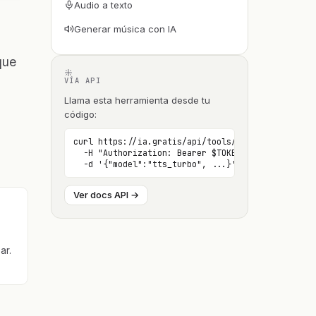
Audio a texto
Generar música con IA
que
VÍA API
Llama esta herramienta desde tu
código:
curl https://ia.gratis/api/tools/tts/ \

  -H "Authorization: Bearer $TOKEN" \

  -d '{"model":"tts_turbo", ...}'
Ver docs API →
ar.