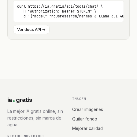
curl https://ia.gratis/api/tools/chat/ \

  -H "Authorization: Bearer $TOKEN" \

  -d '{"model":"nousresearch/hermes-3-llama-3.1-405b", .
Ver docs API →
ia
gratis
IMAGEN
Crear imágenes
La mejor IA gratis online, sin
restricciones, sin marca de
Quitar fondo
agua.
Mejorar calidad
RECIBE NOVEDADES