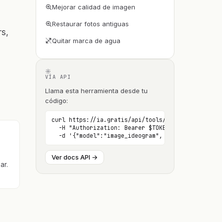
Mejorar calidad de imagen
Restaurar fotos antiguas
rs,
Quitar marca de agua
VÍA API
Llama esta herramienta desde tu
código:
curl https://ia.gratis/api/tools/image/ \

  -H "Authorization: Bearer $TOKEN" \

  -d '{"model":"image_ideogram", ...}'
Ver docs API →
ar.