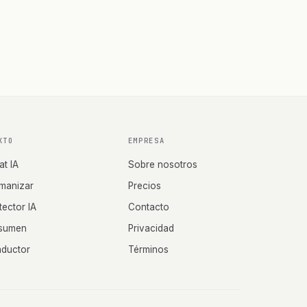
XTO
EMPRESA
at IA
Sobre nosotros
manizar
Precios
tector IA
Contacto
sumen
Privacidad
aductor
Términos