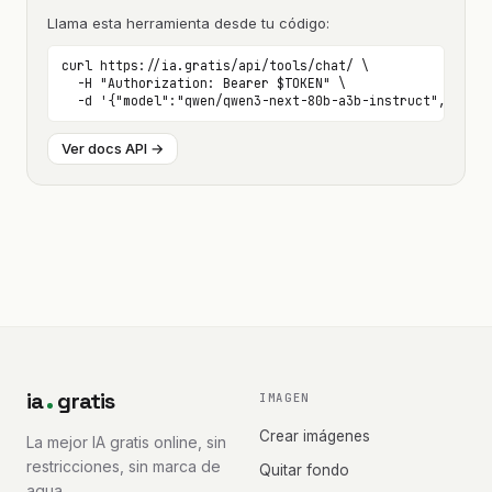
Llama esta herramienta desde tu código:
curl https://ia.gratis/api/tools/chat/ \

  -H "Authorization: Bearer $TOKEN" \

  -d '{"model":"qwen/qwen3-next-80b-a3b-instruct", ...}'
Ver docs API →
ia
gratis
IMAGEN
Crear imágenes
La mejor IA gratis online, sin
restricciones, sin marca de
Quitar fondo
agua.