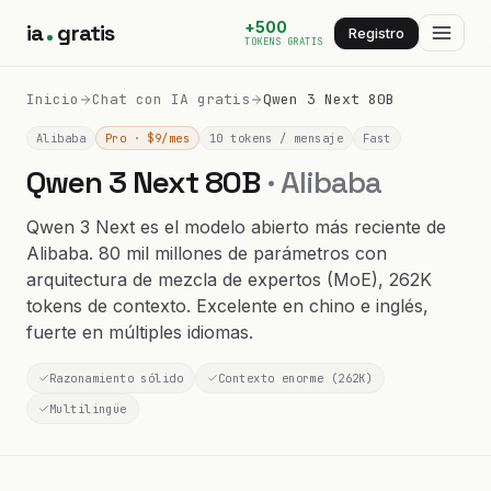
+500
ia
gratis
Registro
TOKENS GRATIS
Inicio
Chat con IA gratis
Qwen 3 Next 80B
Alibaba
Pro · $9/mes
10 tokens / mensaje
Fast
Qwen 3 Next 80B
· Alibaba
Qwen 3 Next es el modelo abierto más reciente de
Alibaba. 80 mil millones de parámetros con
arquitectura de mezcla de expertos (MoE), 262K
tokens de contexto. Excelente en chino e inglés,
fuerte en múltiples idiomas.
Razonamiento sólido
Contexto enorme (262K)
Multilingüe