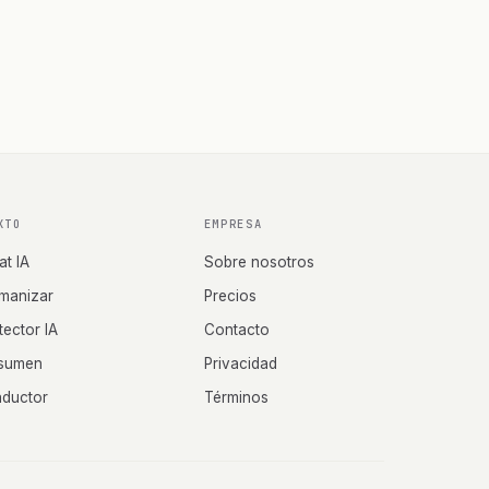
XTO
EMPRESA
at IA
Sobre nosotros
manizar
Precios
tector IA
Contacto
sumen
Privacidad
aductor
Términos