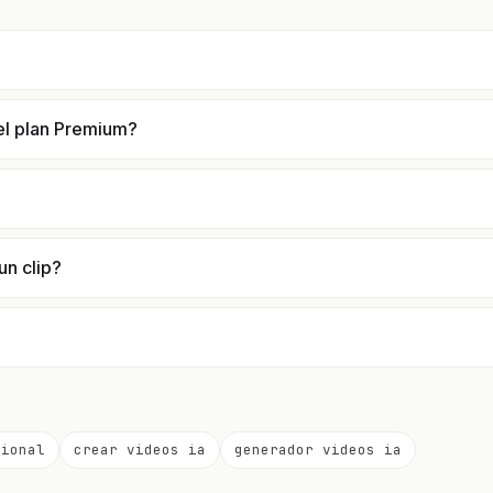
el plan Premium?
un clip?
sional
crear videos ia
generador videos ia