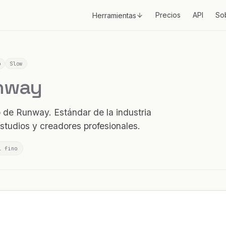
Precios
API
So
Herramientas
o
Slow
unway
de Runway. Estándar de la industria
studios y creadores profesionales.
l fino