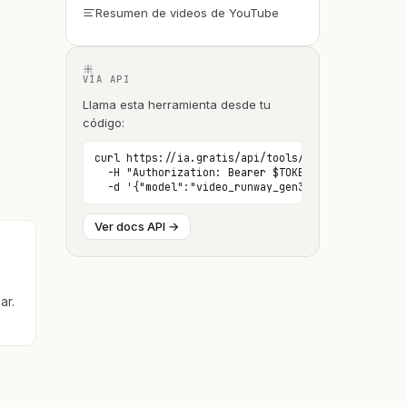
Resumen de videos de YouTube
VÍA API
Llama esta herramienta desde tu
código:
curl https://ia.gratis/api/tools/video/ \

  -H "Authorization: Bearer $TOKEN" \

  -d '{"model":"video_runway_gen3", ...}'
Ver docs API →
ar.