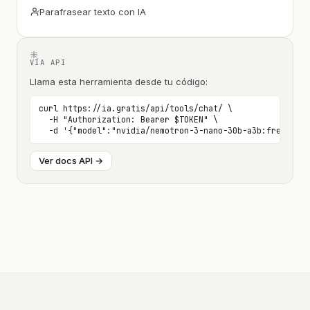
Parafrasear texto con IA
VÍA API
Llama esta herramienta desde tu código:
curl https://ia.gratis/api/tools/chat/ \

  -H "Authorization: Bearer $TOKEN" \

  -d '{"model":"nvidia/nemotron-3-nano-30b-a3b:free", ..
Ver docs API →